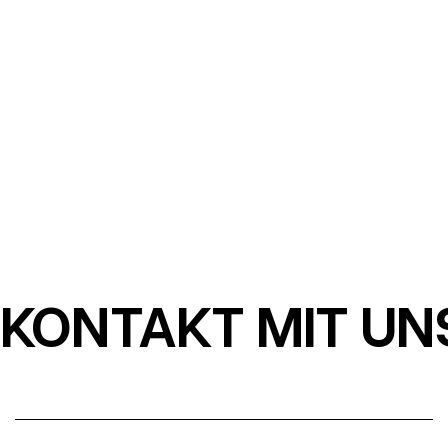
Wie aus Produktvideos ein komplettes
Branding wurde
30.07.2026
GREG KWIATKOWSKI
KONTAKT MIT UN