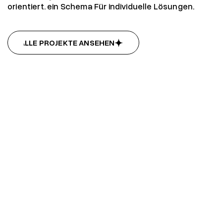
orientiert. ein Schema Für individuelle Lösungen.
ALLE PROJEKTE ANSEHEN
ALLE PROJEKTE ANSEHEN
Leiza - Dialogues for Democracy
Leiza - Dialogues for Democracy